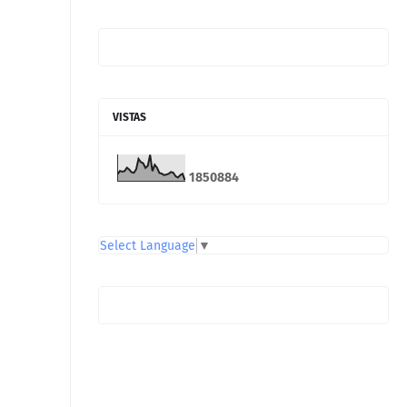
VISTAS
1
8
5
0
8
8
4
Select Language
▼