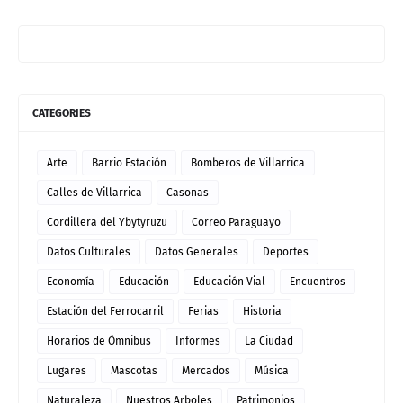
CATEGORIES
Arte
Barrio Estación
Bomberos de Villarrica
Calles de Villarrica
Casonas
Cordillera del Ybytyruzu
Correo Paraguayo
Datos Culturales
Datos Generales
Deportes
Economía
Educación
Educación Vial
Encuentros
Estación del Ferrocarril
Ferias
Historia
Horarios de Ómnibus
Informes
La Ciudad
Lugares
Mascotas
Mercados
Música
Naturaleza
Nuestros Arboles
Patrimonios