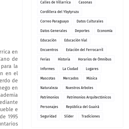
Calles de Villarrica
Casonas
Cordillera del Ybytyruzu
Correo Paraguayo
Datos Culturales
Datos Generales
Deportes
Economía
Educación
Educación Vial
Encuentros
Estación del Ferrocarril
rrica en
 Cano de
Ferias
Historia
Horarios de Ómnibus
 para la
Informes
La Ciudad
Lugares
on en el
Mascotas
Mercados
Música
uerdo de
anego en
Naturaleza
Nuestros Arboles
Academia
Patrimonios
Patrimonios Arquitectónicos
ediante
Personajes
República del Guairá
mueble e
de 1995
Seguridad
Slider
Tradiciones
untarios