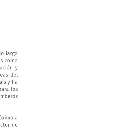
lo largo
ios como
tación y
eas del
ís y ha
ara los
omberos
róximo a
ácter de