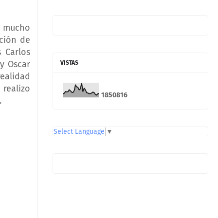
r mucho
ción de
 Carlos
 y Oscar
VISTAS
realidad
 realizo
1
8
5
0
8
1
6
.
Select Language
▼