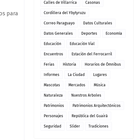
Calles de Villarrica
Casonas
tos para
Cordillera del Ybytyruzu
Correo Paraguayo
Datos Culturales
Datos Generales
Deportes
Economía
Educación
Educación Vial
Encuentros
Estación del Ferrocarril
Ferias
Historia
Horarios de Ómnibus
Informes
La Ciudad
Lugares
Mascotas
Mercados
Música
Naturaleza
Nuestros Arboles
Patrimonios
Patrimonios Arquitectónicos
Personajes
República del Guairá
Seguridad
Slider
Tradiciones