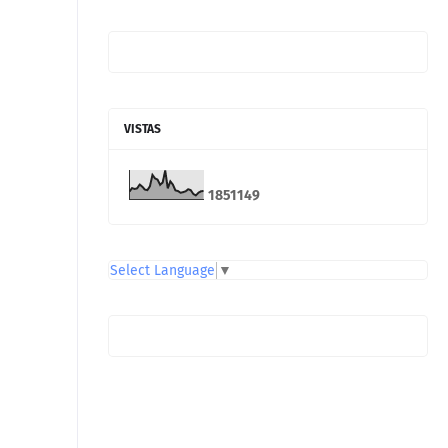
VISTAS
1
8
5
1
1
4
9
Select Language
▼