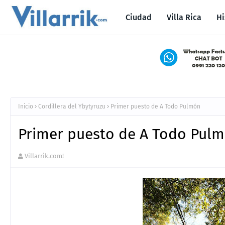
Ciudad
Villa Rica
Hi
Inicio
Cordillera del Ybytyruzu
Primer puesto de A Todo Pulmón
Primer puesto de A Todo Pul
Villarrik.com!