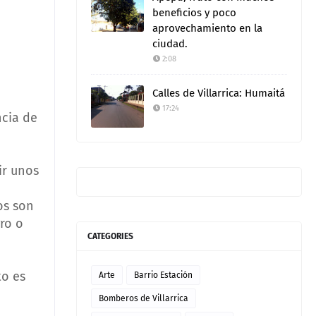
beneficios y poco
aprovechamiento en la
ciudad.
2:08
Calles de Villarrica: Humaitá
17:24
ncia de
ir unos
os son
ro o
CATEGORIES
to es
Arte
Barrio Estación
Bomberos de Villarrica